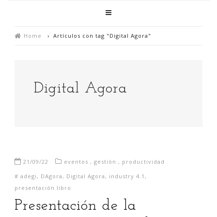
Home
›
Artículos con tag "Digital Agora"
Digital Agora
21/09/22
eventos
,
gestión
,
productividad
#
adegi
,
DAgora
,
Digital Agora
,
industry 4.1
,
presentación libro
Presentación de la