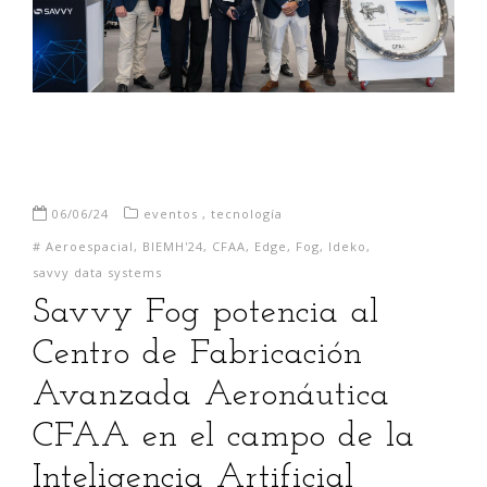
06/06/24
eventos
,
tecnología
#
Aeroespacial
,
BIEMH'24
,
CFAA
,
Edge
,
Fog
,
Ideko
,
savvy data systems
Savvy Fog potencia al
Centro de Fabricación
Avanzada Aeronáutica
CFAA en el campo de la
Inteligencia Artificial