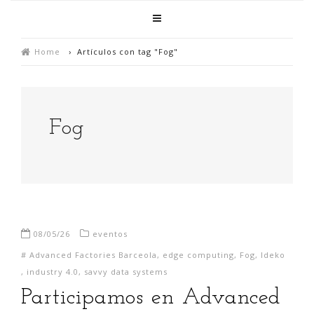
Home
›
Artículos con tag "Fog"
Fog
08/05/26
eventos
#
Advanced Factories Barceola
,
edge computing
,
Fog
,
Ideko
,
industry 4.0
,
savvy data systems
Participamos en Advanced