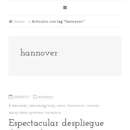
Home
›
Artículos con tag "hannover"
hannover
24/09/17
eventos
#
danobat
,
danobatgroup
,
emo
,
hannover
,
messe
,
savvy data systems
,
soraluce
Espectacular despliegue