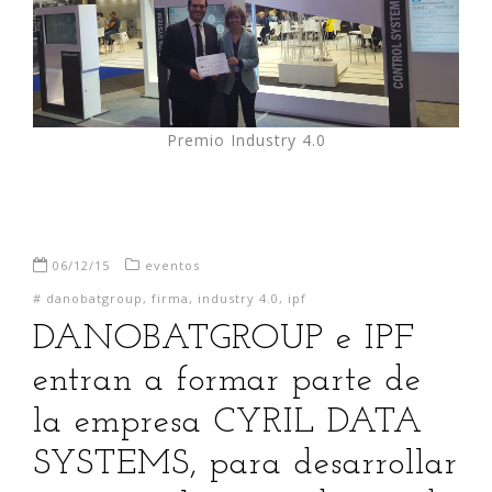
Premio Industry 4.0
06/12/15
eventos
#
danobatgroup
,
firma
,
industry 4.0
,
ipf
DANOBATGROUP e IPF
entran a formar parte de
la empresa CYRIL DATA
SYSTEMS, para desarrollar