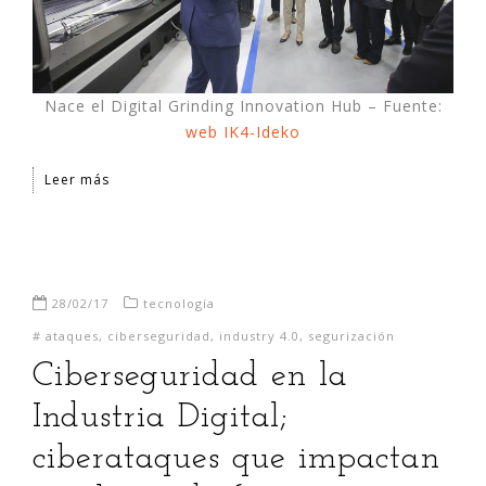
Nace el Digital Grinding Innovation Hub – Fuente:
web IK4-Ideko
Leer más
28/02/17
tecnología
#
ataques
,
ciberseguridad
,
industry 4.0
,
segurización
Ciberseguridad en la
Industria Digital;
ciberataques que impactan