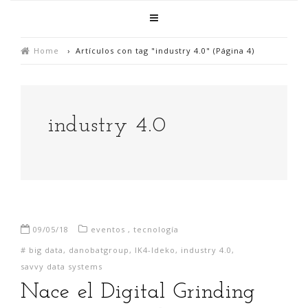
Home
›
Artículos con tag "industry 4.0"
(Página 4)
industry 4.0
09/05/18
eventos
,
tecnología
#
big data
,
danobatgroup
,
IK4-Ideko
,
industry 4.0
,
savvy data systems
Nace el Digital Grinding