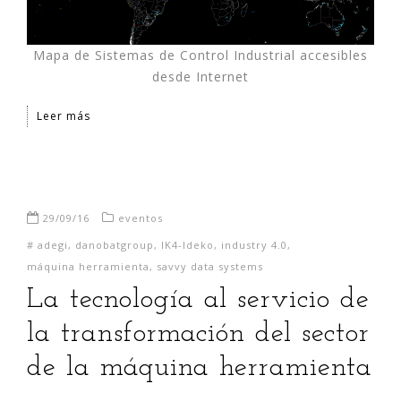
Mapa de Sistemas de Control Industrial accesibles
desde Internet
Leer más
29/09/16
eventos
#
adegi
,
danobatgroup
,
IK4-Ideko
,
industry 4.0
,
máquina herramienta
,
savvy data systems
La tecnología al servicio de
la transformación del sector
de la máquina herramienta