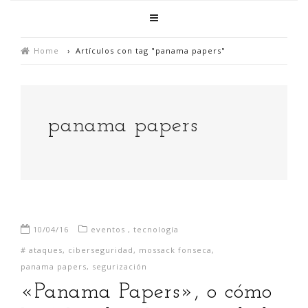
Home
›
Artículos con tag "panama papers"
panama papers
10/04/16
eventos
,
tecnología
#
ataques
,
ciberseguridad
,
mossack fonseca
,
panama papers
,
segurización
«Panama Papers», o cómo