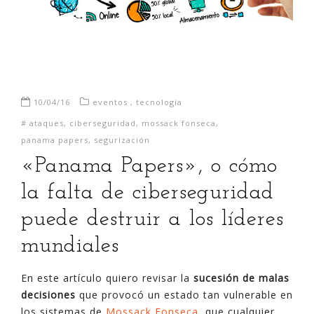
10/04/16
eventos
,
tecnología
#
ataques
,
ciberseguridad
,
mossack fonseca
,
panama papers
,
segurización
«Panama Papers», o cómo
la falta de ciberseguridad
puede destruir a los líderes
mundiales
En este artículo quiero revisar la
sucesión de malas
decisiones
que provocó un estado tan vulnerable en
los sistemas de
Mossack Fonseca
, que cualquier