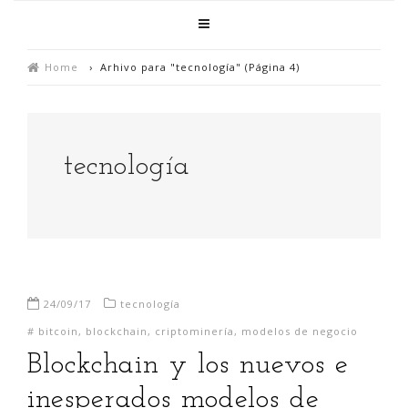
Home
›
Arhivo para "tecnología"
(Página 4)
tecnología
24/09/17
tecnología
#
bitcoin
,
blockchain
,
criptominería
,
modelos de negocio
Blockchain y los nuevos e
inesperados modelos de