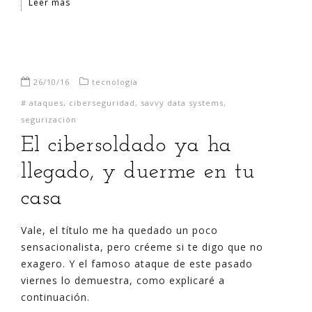
Leer más
26/10/16
tecnología
#
ataques
,
ciberseguridad
,
savvy data systems
,
segurización
El cibersoldado ya ha
llegado, y duerme en tu
casa
Vale, el título me ha quedado un poco
sensacionalista, pero créeme si te digo que no
exagero. Y el famoso ataque de este pasado
viernes lo demuestra, como explicaré a
continuación.