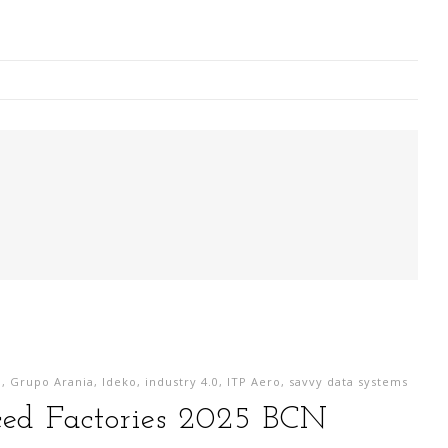
Digitalización Rentable en Industria
 SOY
EVENTOS
TECNOLOGÍA
GESTIÓN
CONTACT
Busco o
narren m
generaci
p
,
Grupo Arania
,
Ideko
,
industry 4.0
,
ITP Aero
,
savvy data systems
análisi
ced Factories 2025 BCN
para la
lazo ce