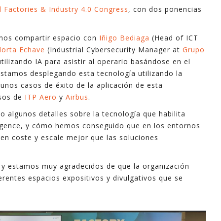
 Factories & Industry 4.0 Congress
, con dos ponencias
industri
informa
apoyo e
imos compartir espacio con
Iñigo Bediaga
(Head of ICT
dorta Echave
(Industrial Cybersecurity Manager at
Grupo
En este
ilizando IA para asistir al operario basándose en el
explica
stamos desplegando esta tecnología utilizando la
mayoría 
gunos casos de éxito de la aplicación de esta
minutos
asos de
ITP Aero
y
Airbus
.
 algunos detalles sobre la tecnología que habilita
Espero 
lligence, y cómo hemos conseguido que en los entornos
 en coste y escale mejor que las soluciones
- Ferna
a, y estamos muy agradecidos de que la organización
erentes espacios expositivos y divulgativos que se