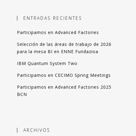
ales, el objetivo es incorporar
ción objetiva basada en datos como
ENTRADAS RECIENTES
n la toma de decisiones.
Participamos en Advanced Factories
 blog comparto esas experiencias,
das de forma resumida pero clara. La
Selección de las áreas de trabajo de 2026
de artículos los podrás leer en 3-4
para la mesa BI en ENNE Fundazioa
 de tu tiempo.
IBM Quantum System Two
que lo disfrutes tanto como yo.
Participamos en CECIMO Spring Meetings
ndo Sáenz -
Participamos en Advanced Factories 2025
BCN
Perfil en Linkedin
ARCHIVOS