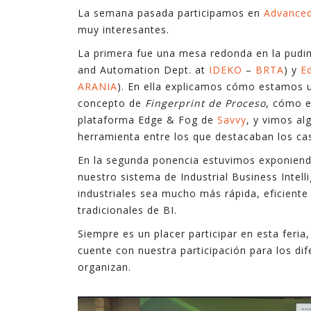
La semana pasada participamos en
Advanced
tecnologías. En ocasiones son complejas, y en
muy interesantes.
ocasiones son sencillas pero suficientes.
La primera fue una mesa redonda en la pud
En estos últimos quince años, en los que he
and Automation Dept. at
IDEKO
–
BRTA
) y
E
ejercido de gerente, he podido ver cómo la
ARANIA
). En ella explicamos cómo estamos ut
explotación inteligente de datos mejora de
concepto de
Fingerprint de Proceso
, cómo e
forma notable los resultados en diferentes
plataforma Edge & Fog de
Savvy
, y vimos al
ámbitos de la empresa, desde procesos
herramienta entre los que destacaban los c
internos hasta la relación con el cliente,
En la segunda ponencia estuvimos exponiendo
pasando por la creación de nuevos productos y
nuestro sistema de Industrial Business Inte
servicios digitales.
industriales sea mucho más rápida, eficiente
tradicionales de BI.
Siempre es un placer participar en esta feri
cuente con nuestra participación para los dif
organizan.