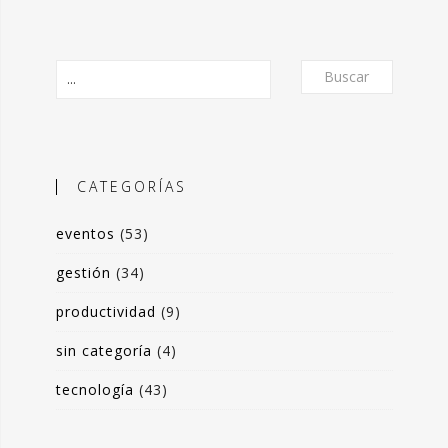
Buscar
CATEGORÍAS
eventos
(53)
O
gestión
(34)
productividad
(9)
frecer un formato de micro-posts que
is experiencias en torno a la
sin categoría
(4)
ón de valor y negocio a partir del
tecnología
(43)
s de datos. Desde herramientas de apoyo
 toma de decisiones, hasta sistemas de
rrado para optimización de procesos